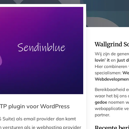
Wallgrind S
Wij zijn de gene
lovin’ it
en
Just d
Hier combineren
specialismen:
We
Webdevelopmen
Bereikbaarheid en
waar het bij ons 
gedoe
noemen we 
MTP plugin voor WordPress
webapplicatie ve
partner.
 Suite) als email provider dan komt
Recente ber
 versturen als je webhosting provider