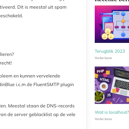
iveerd. Dit is meestal uit spam
geschakeld.
Terugblik 2023
lieren?
Verder lezen
recht!
robleem en kunnen vervelende
dinBlue i.c.m de FluentSMTP plugin
len. Meestal staan de DNS-records
Wat is localhost?
van de server geblacklist op de vele
Verder lezen