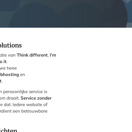
olutions
ratie van
Think different
,
I’m
o it
.
 we twee
bhosting
en
t
.
 persoonlijke service is
om draait.
Service zonder
dat. Iedere website of
rdient een betrouwbare
ichten