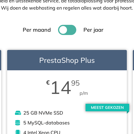
heid en uitstekende service, de totaaloplossing voor profess
Wij doen de webhosting en regelen alles wat daarbij hoort.
Per maand
Per jaar
PrestaShop Plus
14
€
95
p/m
MEEST GEKOZEN
25 GB NVMe SSD
5 MySQL-databases
4 Intel Xeon CPU