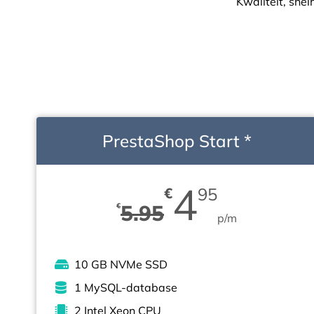
Kwaliteit, snel
PrestaShop Start *
4
€
95
5.95
€
p/m
10 GB NVMe SSD
1 MySQL-database
2 Intel Xeon CPU