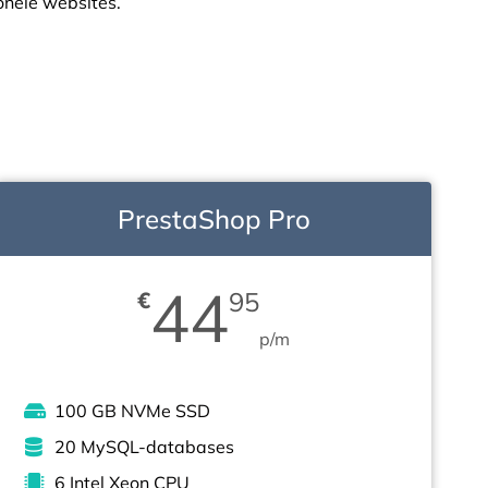
ionele websites.
PrestaShop Pro
44
€
95
p/m
100 GB NVMe SSD
20 MySQL-databases
6 Intel Xeon CPU