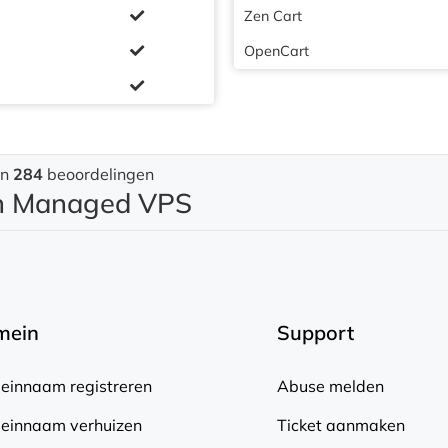
Zen Cart
OpenCart
an
284
beoordelingen
en Managed VPS
mein
Support
innaam registreren
Abuse melden
einnaam verhuizen
Ticket aanmaken